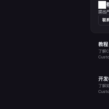
提出
联
教程
了解C
Cust
开发
了解如何
Cust