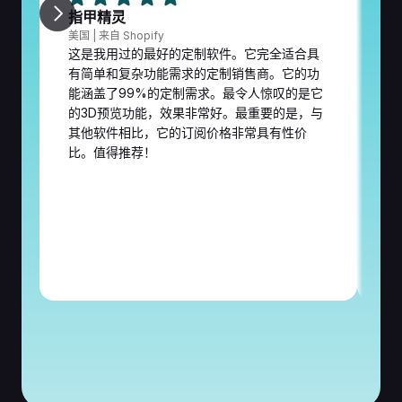
指甲精灵
阿
美国 | 来自 Shopify
来
这是我用过的最好的定制软件。它完全适合具
自
有简单和复杂功能需求的定制销售商。它的功
我
能涵盖了99%的定制需求。最令人惊叹的是它
西
的3D预览功能，效果非常好。最重要的是，与
其他软件相比，它的订阅价格非常具有性价
比。值得推荐！