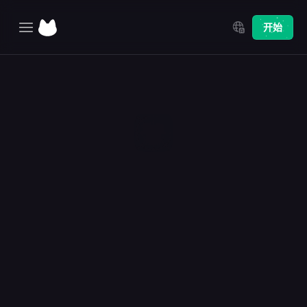
Select Language
开始
主页
探索
定价
更新日志
在 CustoMeo 轻松完成
个性化设计
快速创建个性化，从制作文件到在线预览。获得灵感，看看您在 
CustoMeow 上可以做些什么，无需设计技能或经验。
开始使用
联系销售