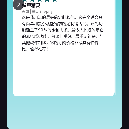
指甲精灵
阿
美国 | 来自 Shopify
来
这是我用过的最好的定制软件。它完全适合具
自
有简单和复杂功能需求的定制销售商。它的功
我
能涵盖了99%的定制需求。最令人惊叹的是它
西
的3D预览功能，效果非常好。最重要的是，与
其他软件相比，它的订阅价格非常具有性价
比。值得推荐！