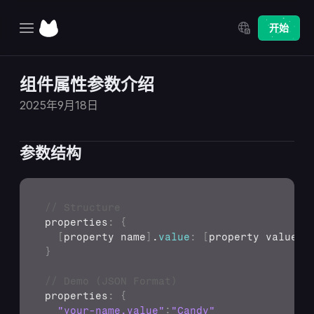
Select Language
开始
主页
组件属性参数介绍
探索
2025年9月18日
定价
参数结构
更新日志
// Structure
properties
:
{
[
property 
name
]
.
value
:
[
property 
value
]
}
// Demo (JSON Format)
properties
:
{
"your-name.value"
:
"Candy"